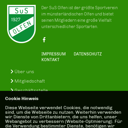
Der SuS Olfen ist der größte Sportverein
im münsterländischen Olfen und bietet
seinen Mitgliedern eine große Vielfalt
unterschiedlicher Sportarten.
IMPRESSUM
DATENSCHUTZ
KONTAKT
Über uns
Mitgliedschaft
Geschäftsstelle
Cookie Hinweis
Vorstand
Diese Webseite verwendet Cookies, die notwendig
Sportabzeichen
sind, um die Webseite zu nutzen. Weiterhin verwenden
wir Dienste von Drittanbietern, die uns helfen, unser
SuS-In-Treff
Webangebot zu verbessern (Website-Optmierung). Für
die Verwendung bestimmter Dienste, benötigen wir