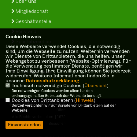
Über uns
Mitgliedschaft
Geschäftsstelle
Vorstand
Cookie Hinweis
Sportabzeichen
Diese Webseite verwendet Cookies, die notwendig
sind, um die Webseite zu nutzen. Weiterhin verwenden
SuS-In-Treff
wir Dienste von Drittanbietern, die uns helfen, unser
Webangebot zu verbessern (Website-Optmierung). Für
Kinder- und Jugenschutzkonzept
die Verwendung bestimmter Dienste, benötigen wir
Ihre Einwilligung. Ihre Einwilligung können Sie jederzeit
Bankverbindung
widerrufen. Weitere Informationen finden Sie in
unserer
Datenschutzerklärung
.
Technisch notwendige Cookies (
Übersicht
)
Die notwendigen Cookies werden allein für den
ordnungsgemäßen Gebrauch der Webseite benötigt.
Cookies von Drittanbietern (
Hinweis
)
@2026 Spiel und Sport 1927 e. V.
Derzeit verzichten wir auf Scripte von Drittanbietern auf der
Olfen
Webseite.
Alle Rechte vorbehalten. | 1672
Besucher
Einverstanden