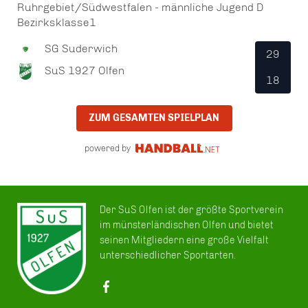
Ruhrgebiet/Südwestfalen - männliche Jugend D
Bezirksklasse1
SG Suderwich
29
SuS 1927 Olfen
18
ZUM GESAMTEN SPIELPLAN
powered by
Der SuS Olfen ist der größte Sportverein
im münsterländischen Olfen und bietet
seinen Mitgliedern eine große Vielfalt
unterschiedlicher Sportarten.