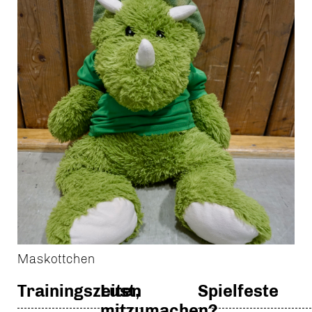
Maskottchen
Trainingszeiten
Lust,
Spielfeste
mitzumachen?