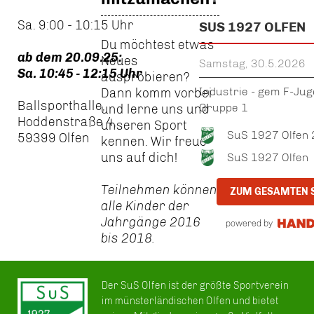
Sa. 9:00 - 10:15 Uhr
SUS 1927 OLFEN
Du möchtest etwas
ab dem 20.09.25:
Neues
Samstag, 30.5.2026
Sa. 10:45 - 12:15 Uhr
ausprobieren?
Industrie - gem F-Jug
Dann komm vorbei
Ballsporthalle,
Gruppe 1
und lerne uns und
Hoddenstraße 4,
unseren Sport
SuS 1927 Olfen 
59399 Olfen
kennen. Wir freue
uns auf dich!
SuS 1927 Olfen
Teilnehmen können
ZUM GESAMTEN 
alle Kinder der
Jahrgänge 2016
powered by
bis 2018.
Der SuS Olfen ist der größte Sportverein
im münsterländischen Olfen und bietet