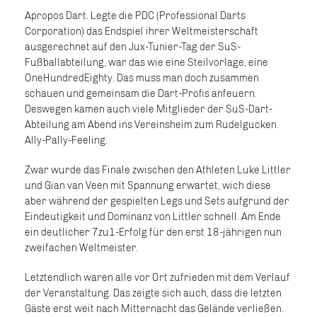
Apropos Dart. Legte die PDC (Professional Darts
Corporation) das Endspiel ihrer Weltmeisterschaft
ausgerechnet auf den Jux-Tunier-Tag der SuS-
Fußballabteilung, war das wie eine Steilvorlage, eine
OneHundredEighty. Das muss man doch zusammen
schauen und gemeinsam die Dart-Profis anfeuern.
Deswegen kamen auch viele Mitglieder der SuS-Dart-
Abteilung am Abend ins Vereinsheim zum Rudelgucken.
Ally-Pally-Feeling.
Zwar wurde das Finale zwischen den Athleten Luke Littler
und Gian van Veen mit Spannung erwartet, wich diese
aber während der gespielten Legs und Sets aufgrund der
Eindeutigkeit und Dominanz von Littler schnell. Am Ende
ein deutlicher 7zu1-Erfolg für den erst 18-jährigen nun
zweifachen Weltmeister.
Letztendlich waren alle vor Ort zufrieden mit dem Verlauf
der Veranstaltung. Das zeigte sich auch, dass die letzten
Gäste erst weit nach Mitternacht das Gelände verließen.