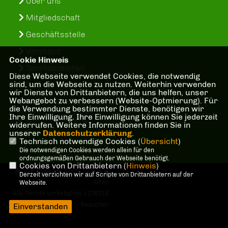
Über uns
Mitgliedschaft
Geschäftsstelle
Vorstand
Cookie Hinweis
Sportabzeichen
Diese Webseite verwendet Cookies, die notwendig
sind, um die Webseite zu nutzen. Weiterhin verwenden
SuS-In-Treff
wir Dienste von Drittanbietern, die uns helfen, unser
Webangebot zu verbessern (Website-Optmierung). Für
Kinder- und Jugenschutzkonzept
die Verwendung bestimmter Dienste, benötigen wir
Ihre Einwilligung. Ihre Einwilligung können Sie jederzeit
Bankverbindung
widerrufen. Weitere Informationen finden Sie in
unserer
Datenschutzerklärung
.
Technisch notwendige Cookies (
Übersicht
)
Die notwendigen Cookies werden allein für den
ordnungsgemäßen Gebrauch der Webseite benötigt.
Cookies von Drittanbietern (
Hinweis
)
@2026 Spiel und Sport 1927 e. V.
Derzeit verzichten wir auf Scripte von Drittanbietern auf der
Olfen
Webseite.
Alle Rechte vorbehalten. | 238316
Besucher
Einverstanden
REALISATION: SHARKNESS MEDIA GMBH & CO. KG | SEKTION SPORT