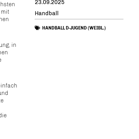
23.09.2025
chsten
 mit
Handball
chen
HANDBALL D-JUGEND (WEIBL.)
ung, in
nnen
e
einfach
 und
te
die