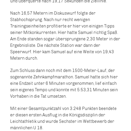
und überquerte nach 19,17 Sekunden die Ziellinie.
Nach 16,57 Metern im Diskuswurf folgte der
Stabhochsprung. Nach nur recht wenigen
Trainingseinheiten profitierte er hier von einigen Tipps
seiner Mitkonkurrenten. Hier hatte Samuel richtig Spaß.
Am Ende standen sogar übersprungene 2,30 Meter in der
Ergebnisliste. Die nächste Station war dann der
Speerwurf. Hier kam Samuel auf eine Weite von 19,43
Metern durch.
Zum Schluss dann noch mit dem 1500-Meter-Lauf, der
sogenannte Zehnkampfmarathon. Samuel hatte sich hier
eine Endzeit unter 6 Minuten vorgenommen, lief einfach
sein eigenes Tempo und konnte mit 5:53,31 Minuten sein
Vorhaben in die Tat umsetzen.
Mit einer Gesamtpunktzahl von 3.248 Punkten beendete
er diesen ersten Ausflug in die Königsdisziplin der
Leichtathletik und wurde Sechster im Wettbewerb der
männlichen U 18.