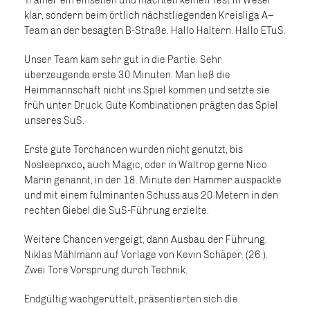
Trainer ein einsehen und machten keinen Test in Wesel
klar, sondern beim örtlich nächstliegenden Kreisliga A–
Team an der besagten B-Straße. Hallo Haltern. Hallo ETuS.
Unser Team kam sehr gut in die Partie. Sehr
überzeugende erste 30 Minuten. Man ließ die
Heimmannschaft nicht ins Spiel kommen und setzte sie
früh unter Druck. Gute Kombinationen prägten das Spiel
unseres SuS.
Erste gute Torchancen wurden nicht genutzt, bis
Nosleepnxco
,
auch Magic, oder in Waltrop gerne Nico
Marin genannt, in der 18. Minute den Hammer auspackte
und mit einem fulminanten Schuss aus 20 Metern in den
rechten Giebel die SuS-Führung erzielte.
Weitere Chancen vergeigt, dann Ausbau der Führung.
Niklas Mählmann auf Vorlage von Kevin Schäper. (26.).
Zwei Tore Vorsprung durch Technik.
Endgültig wachgerüttelt, präsentierten sich die