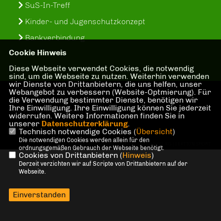
SuS-In-Treff
Kinder- und Jugenschutzkonzept
Bankverbindung
Cookie Hinweis
Diese Webseite verwendet Cookies, die notwendig
sind, um die Webseite zu nutzen. Weiterhin verwenden
wir Dienste von Drittanbietern, die uns helfen, unser
@2026 Spiel und Sport 1927 e. V.
Webangebot zu verbessern (Website-Optmierung). Für
die Verwendung bestimmter Dienste, benötigen wir
Olfen
Ihre Einwilligung. Ihre Einwilligung können Sie jederzeit
Alle Rechte vorbehalten. | 238921
widerrufen. Weitere Informationen finden Sie in
Besucher
unserer
Datenschutzerklärung
.
Technisch notwendige Cookies (
Übersicht
)
Die notwendigen Cookies werden allein für den
REALISATION: SHARKNESS MEDIA GMBH & CO. KG | SEKTION SPORT
ordnungsgemäßen Gebrauch der Webseite benötigt.
Cookies von Drittanbietern (
Hinweis
)
Derzeit verzichten wir auf Scripte von Drittanbietern auf der
Webseite.
Einverstanden