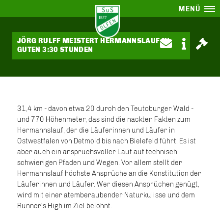
MENÜ
JÖRG RULFF MEISTERT HERMANNSLAUF IN
GUTEN 3:30 STUNDEN
31,4 km - davon etwa 20 durch den Teutoburger Wald -
und 770 Höhenmeter, das sind die nackten Fakten zum
Hermannslauf, der die Läuferinnen und Läufer in
Ostwestfalen von Detmold bis nach Bielefeld führt. Es ist
aber auch ein anspruchsvoller Lauf auf technisch
schwierigen Pfaden und Wegen. Vor allem stellt der
Hermannslauf höchste Ansprüche an die Konstitution der
Läuferinnen und Läufer. Wer diesen Ansprüchen genügt,
wird mit einer atemberaubender Naturkulisse und dem
Runner's High im Ziel belohnt.