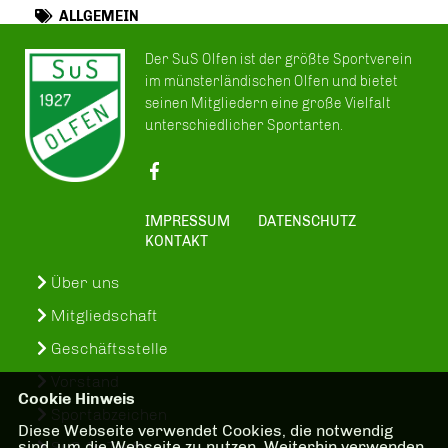
ALLGEMEIN
Der SuS Olfen ist der größte Sportverein
im münsterländischen Olfen und bietet
seinen Mitgliedern eine große Vielfalt
unterschiedlicher Sportarten.
IMPRESSUM
DATENSCHUTZ
KONTAKT
Über uns
Mitgliedschaft
Geschäftsstelle
Vorstand
Cookie Hinweis
Sportabzeichen
Diese Webseite verwendet Cookies, die notwendig
sind, um die Webseite zu nutzen. Weiterhin verwenden
SuS-In-Treff