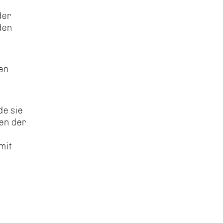
der
den
nen
de sie
hen der
mit