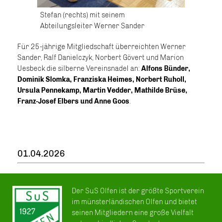
Stefan (rechts) mit seinem
Abteilungsleiter Werner Sander
Für 25-jährige Mitgliedschaft überreichten Werner
Sander, Ralf Danielczyk, Norbert Gövert und Marion
Uesbeck die silberne Vereinsnadel an:
Alfons Bünder,
Dominik Slomka, Franziska Heimes, Norbert Ruholl,
Ursula Pennekamp, Martin Vedder, Mathilde Brüse,
Franz-Josef Elbers und Anne Goos
.
01.04.2026
Der SuS Olfen ist der größte Sportverein
im münsterländischen Olfen und bietet
seinen Mitgliedern eine große Vielfalt