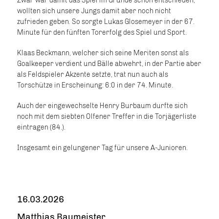
Zwar war damit das Spiel im Grunde schon entschieden,
wollten sich unsere Jungs damit aber noch nicht
zufrieden geben. So sorgte Lukas Glosemeyer in der 67.
Minute für den fünften Torerfolg des Spiel und Sport.
Klaas Beckmann, welcher sich seine Meriten sonst als
Goalkeeper verdient und Bälle abwehrt, in der Partie aber
als Feldspieler Akzente setzte, trat nun auch als
Torschütze in Erscheinung: 6:0 in der 74. Minute.
Auch der eingewechselte Henry Burbaum durfte sich
noch mit dem siebten Olfener Treffer in die Torjägerliste
eintragen (84.).
Insgesamt ein gelungener Tag für unsere A-Junioren.
16.03.2026
Matthias Baumeister