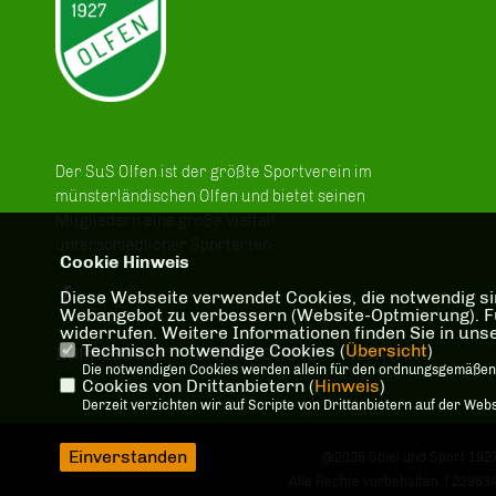
Der SuS Olfen ist der größte Sportverein im
münsterländischen Olfen und bietet seinen
Mitgliedern eine große Vielfalt
unterschiedlicher Sportarten.
Cookie Hinweis
Diese Webseite verwendet Cookies, die notwendig sin
Webangebot zu verbessern (Website-Optmierung). Für 
widerrufen. Weitere Informationen finden Sie in un
Technisch notwendige Cookies (
Übersicht
)
IMPRESSUM
DATENSCHUTZ
KONTAKT
Die notwendigen Cookies werden allein für den ordnungsgemäßen
Cookies von Drittanbietern (
Hinweis
)
Derzeit verzichten wir auf Scripte von Drittanbietern auf der Webs
Einverstanden
@2026 Spiel und Sport 1927 
Alle Rechte vorbehalten. | 2396