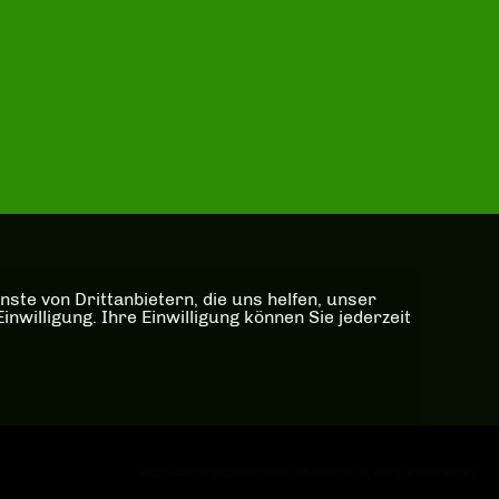
ste von Drittanbietern, die uns helfen, unser
illigung. Ihre Einwilligung können Sie jederzeit
REALISATION: SHARKNESS MEDIA GMBH & CO. KG | SEKTION SPORT