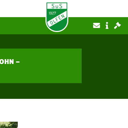
OHN –