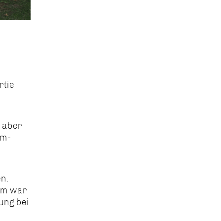
rtie
 aber
rm-
n.
rum war
ung bei