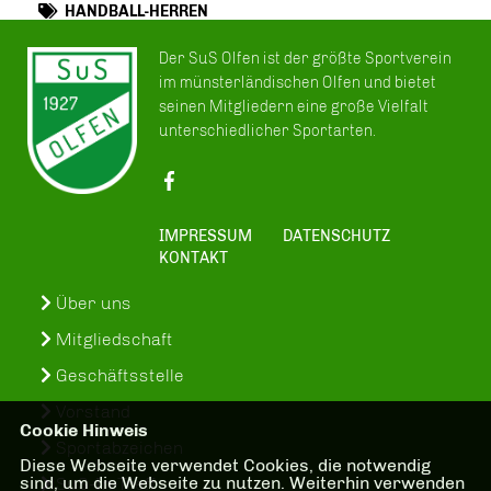
HANDBALL-HERREN
Der SuS Olfen ist der größte Sportverein
im münsterländischen Olfen und bietet
seinen Mitgliedern eine große Vielfalt
unterschiedlicher Sportarten.
IMPRESSUM
DATENSCHUTZ
KONTAKT
Über uns
Mitgliedschaft
Geschäftsstelle
Vorstand
Cookie Hinweis
Sportabzeichen
Diese Webseite verwendet Cookies, die notwendig
sind, um die Webseite zu nutzen. Weiterhin verwenden
SuS-In-Treff