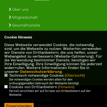
Über uns
Mitgliedschaft
Geschäftsstelle
Vorstand
Cookie Hinweis
Sportabzeichen
Diese Webseite verwendet Cookies, die notwendig
sind, um die Webseite zu nutzen. Weiterhin verwenden
SuS-In-Treff
wir Dienste von Drittanbietern, die uns helfen, unser
Webangebot zu verbessern (Website-Optmierung). Für
Kinder- und Jugenschutzkonzept
die Verwendung bestimmter Dienste, benötigen wir
Ihre Einwilligung. Ihre Einwilligung können Sie jederzeit
Bankverbindung
widerrufen. Weitere Informationen finden Sie in
unserer
Datenschutzerklärung
.
Technisch notwendige Cookies (
Übersicht
)
Die notwendigen Cookies werden allein für den
ordnungsgemäßen Gebrauch der Webseite benötigt.
Cookies von Drittanbietern (
Hinweis
)
@2026 Spiel und Sport 1927 e. V.
Derzeit verzichten wir auf Scripte von Drittanbietern auf der
Olfen
Webseite.
Alle Rechte vorbehalten. | 239461
Besucher
Einverstanden