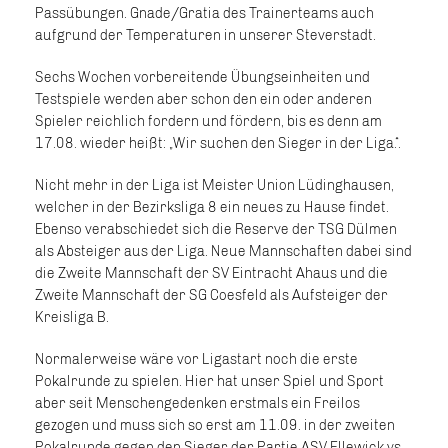
Passübungen. Gnade/Gratia des Trainerteams auch
aufgrund der Temperaturen in unserer Steverstadt.
Sechs Wochen vorbereitende Übungseinheiten und
Testspiele werden aber schon den ein oder anderen
Spieler reichlich fordern und fördern, bis es denn am
17.08. wieder heißt: „Wir suchen den Sieger in der Liga.“.
Nicht mehr in der Liga ist Meister Union Lüdinghausen,
welcher in der Bezirksliga 8 ein neues zu Hause findet.
Ebenso verabschiedet sich die Reserve der TSG Dülmen
als Absteiger aus der Liga. Neue Mannschaften dabei sind
die Zweite Mannschaft der SV Eintracht Ahaus und die
Zweite Mannschaft der SG Coesfeld als Aufsteiger der
Kreisliga B.
Normalerweise wäre vor Ligastart noch die erste
Pokalrunde zu spielen. Hier hat unser Spiel und Sport
aber seit Menschengedenken erstmals ein Freilos
gezogen und muss sich so erst am 11.09. in der zweiten
Pokalrunde gegen den Sieger der Partie ASV Ellewick vs.