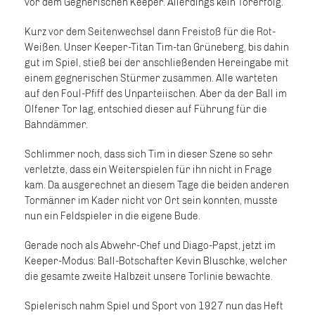
vor dem Gegnerischen Keeper. Allerdings kein Torerfolg.
Kurz vor dem Seitenwechsel dann Freistoß für die Rot-
Weißen. Unser Keeper-Titan Tim-tan Grüneberg, bis dahin
gut im Spiel, stieß bei der anschließenden Hereingabe mit
einem gegnerischen Stürmer zusammen. Alle warteten
auf den Foul-Pfiff des Unparteiischen. Aber da der Ball im
Olfener Tor lag, entschied dieser auf Führung für die
Bahndämmer.
Schlimmer noch, dass sich Tim in dieser Szene so sehr
verletzte, dass ein Weiterspielen für ihn nicht in Frage
kam. Da ausgerechnet an diesem Tage die beiden anderen
Tormänner im Kader nicht vor Ort sein konnten, musste
nun ein Feldspieler in die eigene Bude.
Gerade noch als Abwehr-Chef und Diago-Papst, jetzt im
Keeper-Modus: Ball-Botschafter Kevin Bluschke, welcher
die gesamte zweite Halbzeit unsere Torlinie bewachte.
Spielerisch nahm Spiel und Sport von 1927 nun das Heft