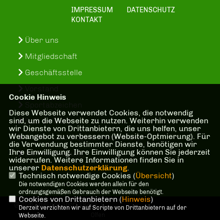
IMPRESSUM
DATENSCHUTZ
KONTAKT
Über uns
Mitgliedschaft
Geschäftsstelle
Vorstand
Cookie Hinweis
Sportabzeichen
Diese Webseite verwendet Cookies, die notwendig
sind, um die Webseite zu nutzen. Weiterhin verwenden
SuS-In-Treff
wir Dienste von Drittanbietern, die uns helfen, unser
Webangebot zu verbessern (Website-Optmierung). Für
Kinder- und Jugenschutzkonzept
die Verwendung bestimmter Dienste, benötigen wir
Ihre Einwilligung. Ihre Einwilligung können Sie jederzeit
Bankverbindung
widerrufen. Weitere Informationen finden Sie in
unserer
Datenschutzerklärung
.
Technisch notwendige Cookies (
Übersicht
)
Die notwendigen Cookies werden allein für den
ordnungsgemäßen Gebrauch der Webseite benötigt.
Cookies von Drittanbietern (
Hinweis
)
@2026 Spiel und Sport 1927 e. V.
Derzeit verzichten wir auf Scripte von Drittanbietern auf der
Olfen
Webseite.