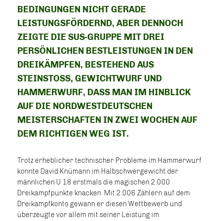
EDINGUNGEN NICHT GERADE L
EISTUNGSFÖRDERND, ABER DENNOCH Z
EIGTE DIE SUS-GRUPPE MIT DREI P
ERSÖNLICHEN BESTLEISTUNGEN IN DEN D
REIKÄMPFEN, BESTEHEND AUS S
TEINSTOSS, GEWICHTWURF UND HA
MMERWURF, DASS MAN IM HINBLICK AU
F DIE NORDWESTDEUTSCHEN ME
ISTERSCHAFTEN IN ZWEI WOCHEN AUF DE
M RICHTIGEN WEG IST.
Trotz erheblicher technischer Probleme im Hammerwurf
konnte David Knümann im Halbschwergewicht der
männlichen U 18 erstmals die magischen 2.000
Dreikampfpunkte knacken. Mit 2.006 Zählern auf dem
Dreikampfkonto gewann er diesen Wettbewerb und
überzeugte vor allem mit seiner Leistung im