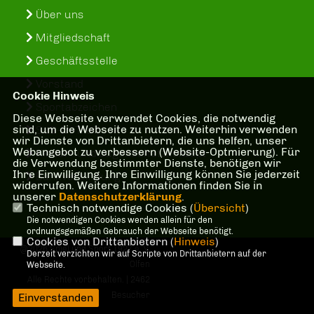
Über uns
Mitgliedschaft
Geschäftsstelle
Vorstand
Cookie Hinweis
Sportabzeichen
Diese Webseite verwendet Cookies, die notwendig
sind, um die Webseite zu nutzen. Weiterhin verwenden
SuS-In-Treff
wir Dienste von Drittanbietern, die uns helfen, unser
Webangebot zu verbessern (Website-Optmierung). Für
Kinder- und Jugenschutzkonzept
die Verwendung bestimmter Dienste, benötigen wir
Ihre Einwilligung. Ihre Einwilligung können Sie jederzeit
Bankverbindung
widerrufen. Weitere Informationen finden Sie in
unserer
Datenschutzerklärung
.
Technisch notwendige Cookies (
Übersicht
)
Die notwendigen Cookies werden allein für den
ordnungsgemäßen Gebrauch der Webseite benötigt.
Cookies von Drittanbietern (
Hinweis
)
@2026 Spiel und Sport 1927 e. V.
Derzeit verzichten wir auf Scripte von Drittanbietern auf der
Olfen
Webseite.
Alle Rechte vorbehalten. | 2462
Besucher
Einverstanden